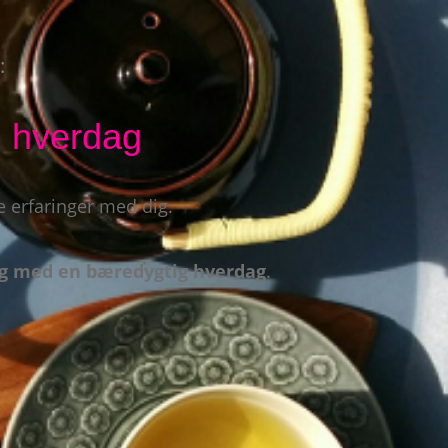
:
g hverdag
ne erfaringer med dig.
ng med en bæredygtig hverdag
.