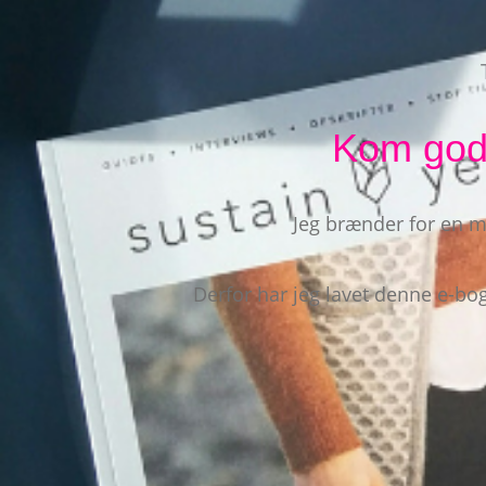
Kom godt
Jeg brænder for en me
Derfor har jeg lavet denne e-b