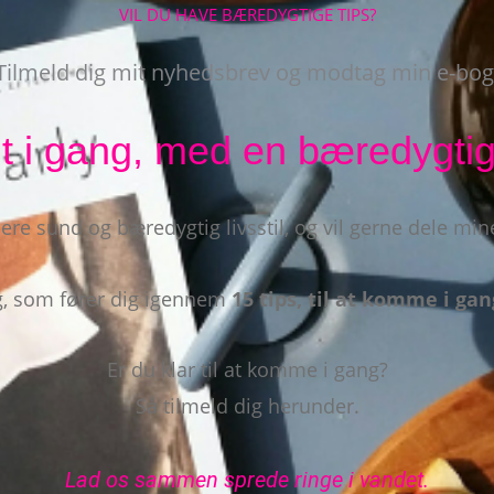
VIL DU HAVE BÆREDYGTIGE TIPS?
Tilmeld dig mit nyhedsbrev og modtag min e-bog
 i gang, med en bæredygti
re sund og bæredygtig livsstil, og vil gerne dele mi
og, som fører dig igennem
15 tips,
til at komme i ga
Er du klar til at komme i gang?
Så tilmeld dig herunder.
Lad os sammen sprede ringe i vandet.