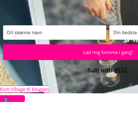
Lad mig komme i gang!
Built
Kom tilbage til bloggen