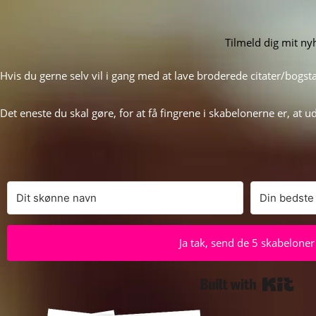
Tilmeld dig mit n
Hvis du gerne selv vil i gang med at lave broderede citater/bogst
Det eneste du skal gøre, for at få fingrene i skabelonerne er, at 
Ja tak, send de 5 skabeloner
Built