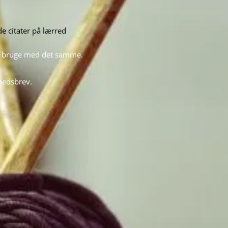
 citater på lærred
 og bruge med det samme.
yhedsbrev.