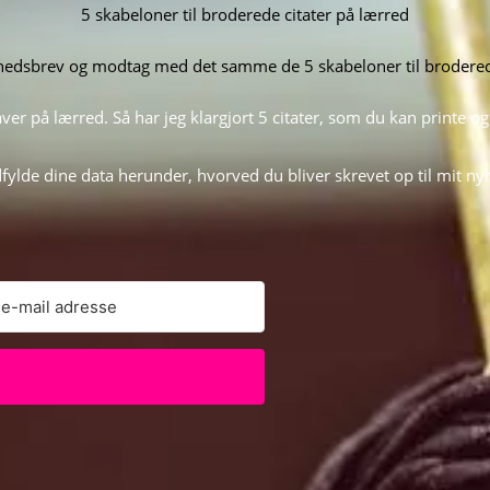
5 skabeloner til broderede citater på lærred
yhedsbrev og modtag med det samme de 5 skabeloner til broderede
aver på lærred. Så har jeg klargjort 5 citater, som du kan printe
udfylde dine data herunder, hvorved du bliver skrevet op til mit n
 with Kit