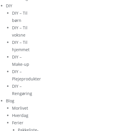
DIY
DIY – Til
børn
DIY – Til
voksne
DIY – Til
hjemmet
DIY –
Make-up
DIY –
Plejeprodukter
DIY –
Rengøring
Blog
Morlivet
Hverdag
Ferier
Pakkeliste-