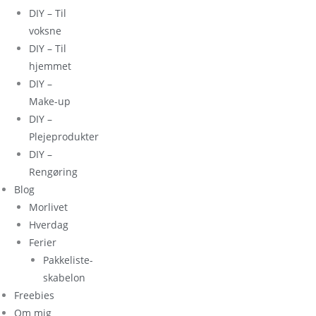
DIY – Til
voksne
DIY – Til
hjemmet
DIY –
Make-up
DIY –
Plejeprodukter
DIY –
Rengøring
Blog
Morlivet
Hverdag
Ferier
Pakkeliste-
skabelon
Freebies
Om mig