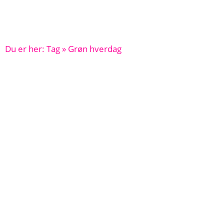
Du er her: Tag » Grøn hverdag
Side
Side
Side
Side