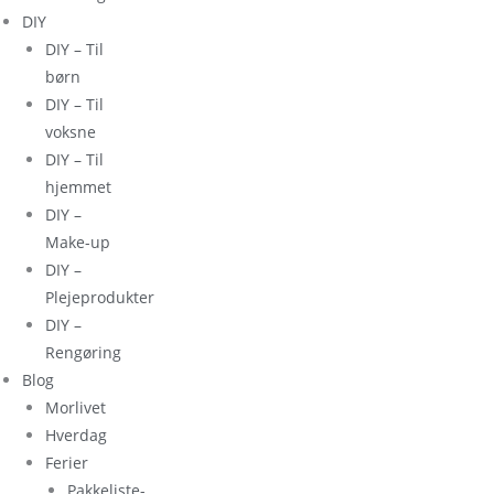
DIY
DIY – Til
børn
DIY – Til
voksne
DIY – Til
hjemmet
DIY –
Make-up
DIY –
Plejeprodukter
DIY –
Rengøring
Blog
Morlivet
Hverdag
Ferier
Pakkeliste-