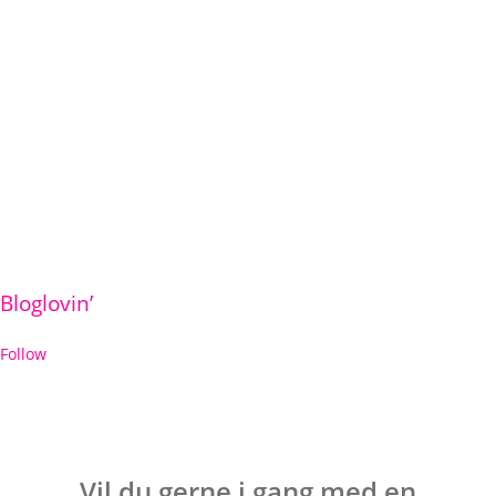
Bloglovin’
Follow
Vil du gerne i gang med en