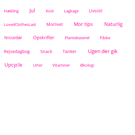
Jul
Livsstil
Hækling
Kost
Lagkage
Mor tips
Naturlig
Morlivet
LovedClothesLast
Opskrifter
Nissedør
Plantebaseret
Påske
Ugen der gik
Rejsedagbog
Snack
Tanker
Upcycle
Urter
Vitaminer
Økologi