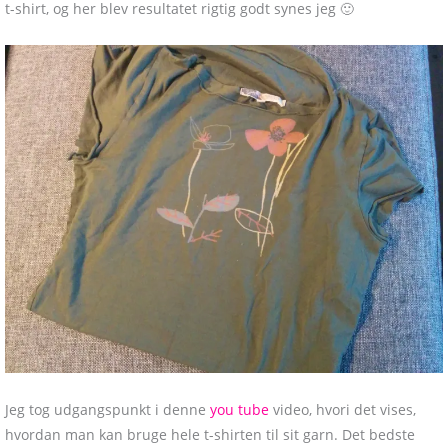
t-shirt, og her blev resultatet rigtig godt synes jeg 🙂
Jeg tog udgangspunkt i denne
you tube
video, hvori det vises,
hvordan man kan bruge hele t-shirten til sit garn. Det bedste