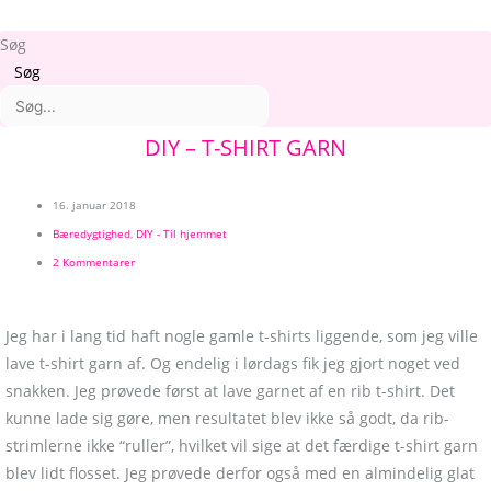
Søg
Søg
Arkiver
Kategorier
DIY – T-SHIRT GARN
16. januar 2018
Bæredygtighed
,
DIY - Til hjemmet
2 Kommentarer
Jeg har i lang tid haft nogle gamle t-shirts liggende, som jeg ville
lave t-shirt garn af. Og endelig i lørdags fik jeg gjort noget ved
snakken. Jeg prøvede først at lave garnet af en rib t-shirt. Det
kunne lade sig gøre, men resultatet blev ikke så godt, da rib-
strimlerne ikke “ruller”, hvilket vil sige at det færdige t-shirt garn
blev lidt flosset. Jeg prøvede derfor også med en almindelig glat