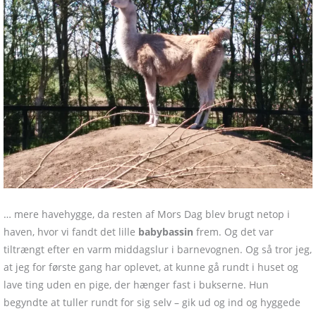
… mere havehygge, da resten af Mors Dag blev brugt netop i
haven, hvor vi fandt det lille
babybassin
frem. Og det var
tiltrængt efter en varm middagslur i barnevognen. Og så tror jeg,
at jeg for første gang har oplevet, at kunne gå rundt i huset og
lave ting uden en pige, der hænger fast i bukserne. Hun
begyndte at tuller rundt for sig selv – gik ud og ind og hyggede