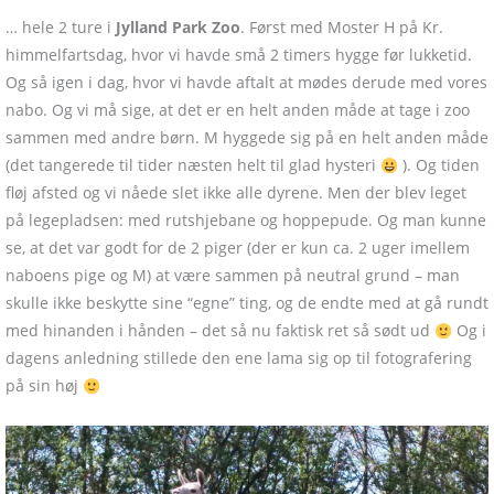
… hele 2 ture i
Jylland Park Zoo
. Først med Moster H på Kr.
himmelfartsdag, hvor vi havde små 2 timers hygge før lukketid.
Og så igen i dag, hvor vi havde aftalt at mødes derude med vores
nabo. Og vi må sige, at det er en helt anden måde at tage i zoo
sammen med andre børn. M hyggede sig på en helt anden måde
(det tangerede til tider næsten helt til glad hysteri
). Og tiden
fløj afsted og vi nåede slet ikke alle dyrene. Men der blev leget
på legepladsen: med rutshjebane og hoppepude. Og man kunne
se, at det var godt for de 2 piger (der er kun ca. 2 uger imellem
naboens pige og M) at være sammen på neutral grund – man
skulle ikke beskytte sine “egne” ting, og de endte med at gå rundt
med hinanden i hånden – det så nu faktisk ret så sødt ud
Og i
dagens anledning stillede den ene lama sig op til fotografering
på sin høj