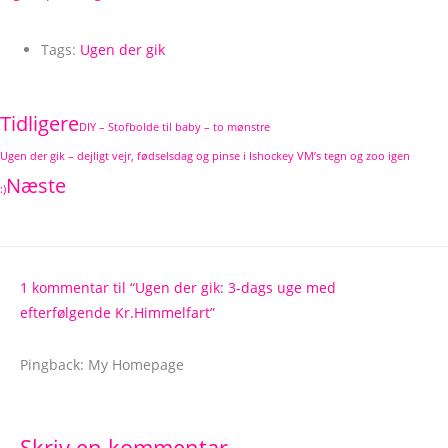
Tags:
Ugen der gik
Tidligere
DIY – Stofbolde til baby – to mønstre
Ugen der gik – dejligt vejr, fødselsdag og pinse i Ishockey VM’s tegn og zoo igen
Næste
:)
1 kommentar til “Ugen der gik: 3-dags uge med
efterfølgende Kr.Himmelfart”
Pingback: My Homepage
Skriv en kommentar