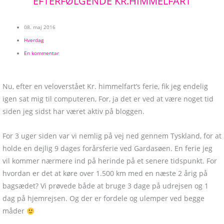
EFTERFØLGENDE KR.HIMMELFART
08. maj 2016
Hverdag
En kommentar
Nu, efter en veloverstået Kr. himmelfart’s ferie, fik jeg endelig
igen sat mig til computeren, For, ja det er ved at være noget tid
siden jeg sidst har været aktiv på bloggen.
For 3 uger siden var vi nemlig på vej ned gennem Tyskland, for at
holde en dejlig 9 dages forårsferie ved Gardasøen. En ferie jeg
vil kommer nærmere ind på herinde på et senere tidspunkt. For
hvordan er det at køre over 1.500 km med en næste 2 årig på
bagsædet? Vi prøvede både at bruge 3 dage på udrejsen og 1
dag på hjemrejsen. Og der er fordele og ulemper ved begge
måder