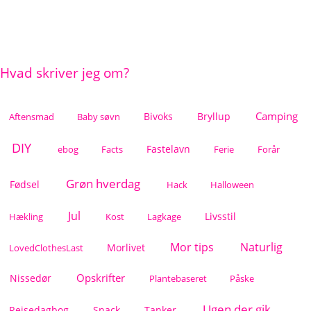
Hvad skriver jeg om?
Camping
Bivoks
Bryllup
Aftensmad
Baby søvn
DIY
Fastelavn
ebog
Facts
Ferie
Forår
Grøn hverdag
Fødsel
Hack
Halloween
Jul
Livsstil
Hækling
Kost
Lagkage
Mor tips
Naturlig
Morlivet
LovedClothesLast
Opskrifter
Nissedør
Plantebaseret
Påske
Ugen der gik
Rejsedagbog
Snack
Tanker