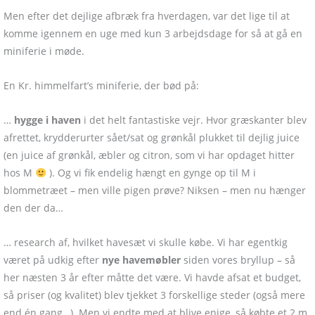
Men efter det dejlige afbræk fra hverdagen, var det lige til at
komme igennem en uge med kun 3 arbejdsdage for så at gå en
miniferie i møde.
En Kr. himmelfart’s miniferie, der bød på:
…
hygge i haven
i det helt fantastiske vejr. Hvor græskanter blev
afrettet, krydderurter sået/sat og grønkål plukket til dejlig juice
(en juice af grønkål, æbler og citron, som vi har opdaget hitter
hos M
). Og vi fik endelig hængt en gynge op til M i
blommetræet – men ville pigen prøve? Niksen – men nu hænger
den der da…
… research af, hvilket havesæt vi skulle købe. Vi har egentkig
været på udkig efter
nye havemøbler
siden vores bryllup – så
her næsten 3 år efter måtte det være. Vi havde afsat et budget,
så priser (og kvalitet) blev tjekket 3 forskellige steder (også mere
end én gang…). Men vi endte med at blive enige, så købte et 2 m