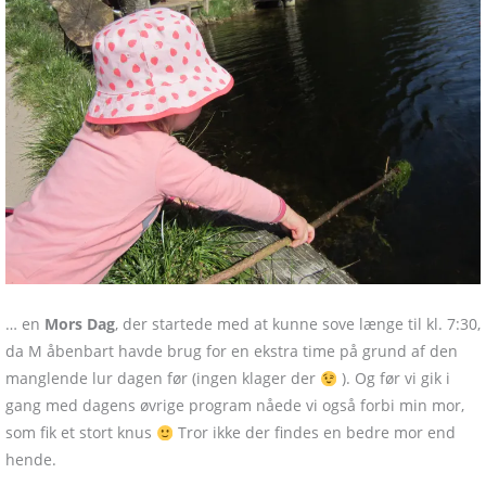
… en
Mors Dag
, der startede med at kunne sove længe til kl. 7:30,
da M åbenbart havde brug for en ekstra time på grund af den
manglende lur dagen før (ingen klager der
). Og før vi gik i
gang med dagens øvrige program nåede vi også forbi min mor,
som fik et stort knus
Tror ikke der findes en bedre mor end
hende.