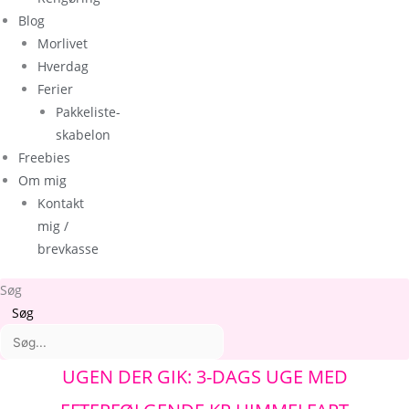
Blog
Morlivet
Hverdag
Ferier
Pakkeliste-
skabelon
Freebies
Om mig
Kontakt
mig /
brevkasse
Søg
Søg
Arkiver
Kategorier
UGEN DER GIK: 3-DAGS UGE MED