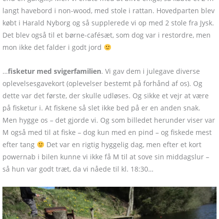
langt havebord i non-wood, med stole i rattan. Hovedparten blev
købt i Harald Nyborg og så supplerede vi op med 2 stole fra Jysk.
Det blev også til et børne-cafésæt, som dog var i restordre, men
mon ikke det falder i godt jord
…
fisketur med svigerfamilien
. Vi gav dem i julegave diverse
oplevelsesgavekort (oplevelser bestemt på forhånd af os). Og
dette var det første, der skulle udløses. Og sikke et vejr at være
på fisketur i. At fiskene så slet ikke bed på er en anden snak.
Men hygge os – det gjorde vi. Og som billedet herunder viser var
M også med til at fiske – dog kun med en pind – og fiskede mest
efter tang
Det var en rigtig hyggelig dag, men efter et kort
powernab i bilen kunne vi ikke få M til at sove sin middagslur –
så hun var godt træt, da vi nåede til kl. 18:30…