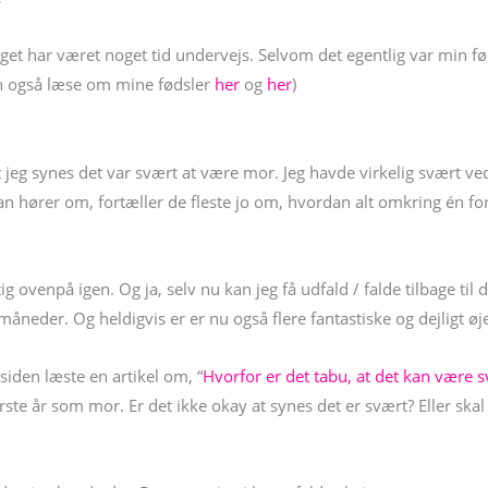
get har været noget tid undervejs. Selvom det egentlig var min før
an også læse om mine fødsler
her
og
her
)
t jeg synes det var svært at være mor. Jeg havde virkelig svært ve
man hører om, fortæller de fleste jo om, hvordan alt omkring én for
 ovenpå igen. Og ja, selv nu kan jeg få udfald / falde tilbage til 
åneder. Og heldigvis er er nu også flere fantastiske og dejligt øj
siden læste en artikel om, “
Hvorfor er det tabu, at det kan være s
rste år som mor. Er det ikke okay at synes det er svært? Eller sk