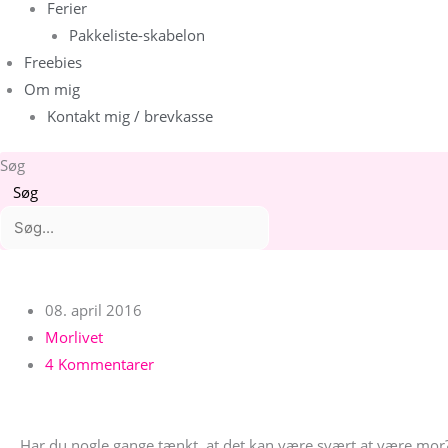
Ferier
Pakkeliste-skabelon
Freebies
Om mig
Kontakt mig / brevkasse
Søg
Søg
Arkiver
Kategorier
08. april 2016
Morlivet
4 Kommentarer
Har du nogle gange tænkt, at det kan være svært at være mor