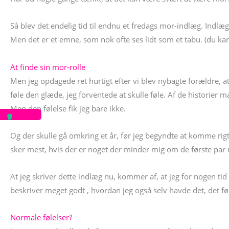
Så blev det endelig tid til endnu et fredags mor-indlæg. Indlæg
Men det er et emne, som nok ofte ses lidt som et tabu. (du k
At finde sin mor-rolle
Men jeg opdagede ret hurtigt efter vi blev nybagte forældre, a
føle den glæde, jeg forventede at skulle føle. Af de historier 
Men den følelse fik jeg bare ikke.
Og der skulle gå omkring et år, før jeg begyndte at komme rigtig
sker mest, hvis der er noget der minder mig om de første par m
At jeg skriver dette indlæg nu, kommer af, at jeg for nogen tid 
beskriver meget godt , hvordan jeg også selv havde det, det fø
Normale følelser?