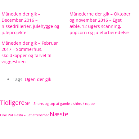
Måneden der gik –
Månederne der gik – Oktober
December 2016 –
og november 2016 – Eget
nissedrillerier, julehygge og
æble, 12 ugers scanning,
juleprojekter
popcorn og juleforberedelse
Måneden der gik – Februar
2017 – Sommerhus,
skoldkopper og farvel til
vuggestuen
Tags:
Ugen der gik
Tidligere
DIY – Shorts og top af gamle t-shirts / toppe
Næste
One Pot Pasta – Let aftensmad