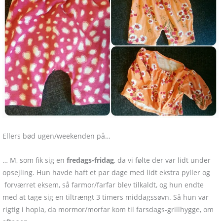
Ellers bød ugen/weekenden på…
… M, som fik sig en
fredags-fridag
, da vi følte der var lidt under
opsejling. Hun havde haft et par dage med lidt ekstra pyller og
forværret eksem, så farmor/farfar blev tilkaldt, og hun endte
med at tage sig en tiltrængt 3 timers middagssøvn. Så hun var
rigtig i hopla, da mormor/morfar kom til farsdags-grillhygge, om