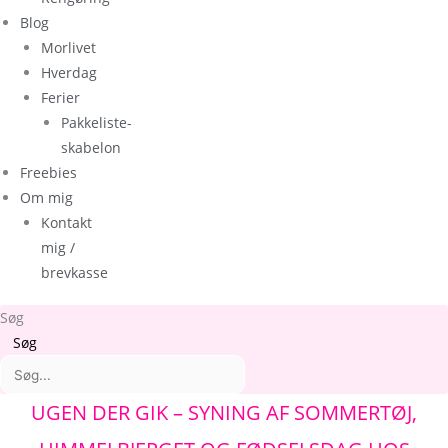
Blog
Morlivet
Hverdag
Ferier
Pakkeliste-
skabelon
Freebies
Om mig
Kontakt
mig /
brevkasse
Søg
Søg
Arkiver
Kategorier
UGEN DER GIK – SYNING AF SOMMERTØJ,