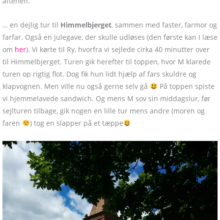
aftenen.
… en dejlig tur til
Himmelbjerget
, sammen med faster, farmor og
farfar. Også en julegave, der skulle udløses (den første kan I læse
om
her
). Vi kørte til Ry, hvorfra vi sejlede cirka 40 minutter over
til Himmelbjerget. Turen gik herefter til toppen, hvor M klarede
turen op rigtig flot. Dog fik hun lidt hjælp af fars skuldre og
klapvognen. Men ville nu også gerne selv gå
På toppen spiste
vi hjemmelavede sandwich. Og mens M sov sin middagslur, før
sejlturen tilbage, gik nogen en lille tur mens andre (moren og
faren
) tog en slapper på et tæppe