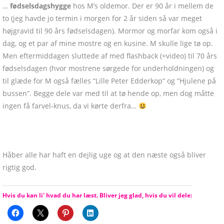
…
fødselsdagshygge
hos M’s oldemor. Der er 90 år i mellem de
to (jeg havde jo termin i morgen for 2 år siden så var meget
højgravid til 90 års fødselsdagen). Mormor og morfar kom også i
dag, og et par af mine mostre og en kusine. M skulle lige tø op.
Men eftermiddagen sluttede af med flashback (=video) til 70 års
fødselsdagen (hvor mostrene sørgede for underholdningen) og
til glæde for M også fælles “Lille Peter Edderkop” og “Hjulene på
bussen”. Begge dele var med til at tø hende op, men dog måtte
ingen få farvel-knus, da vi kørte derfra…
Håber alle har haft en dejlig uge og at den næste også bliver
rigtig god.
Hvis du kan li' hvad du har læst. Bliver jeg glad, hvis du vil dele: