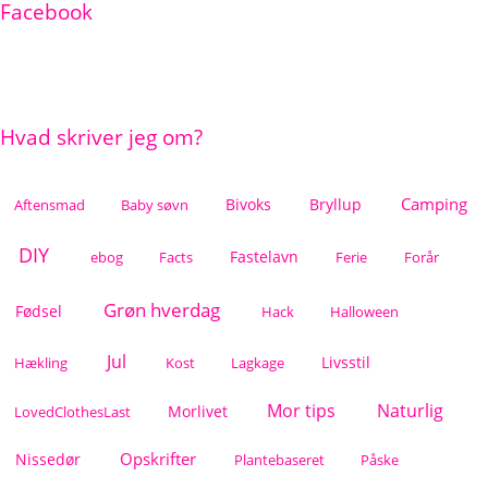
Facebook
Hvad skriver jeg om?
Camping
Bivoks
Bryllup
Aftensmad
Baby søvn
DIY
Fastelavn
ebog
Facts
Ferie
Forår
Grøn hverdag
Fødsel
Hack
Halloween
Jul
Livsstil
Hækling
Kost
Lagkage
Mor tips
Naturlig
Morlivet
LovedClothesLast
Opskrifter
Nissedør
Plantebaseret
Påske