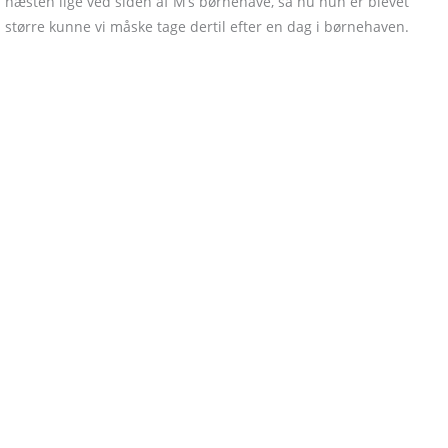
næsten lige ved siden af M’s børnehave, så nu hun er blevet
større kunne vi måske tage dertil efter en dag i børnehaven.