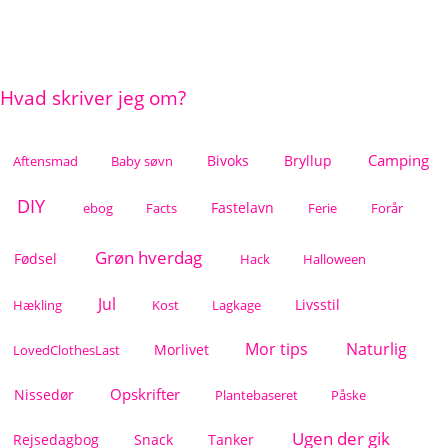
Hvad skriver jeg om?
Camping
Bivoks
Bryllup
Aftensmad
Baby søvn
DIY
Fastelavn
ebog
Facts
Ferie
Forår
Grøn hverdag
Fødsel
Hack
Halloween
Jul
Livsstil
Hækling
Kost
Lagkage
Mor tips
Naturlig
Morlivet
LovedClothesLast
Opskrifter
Nissedør
Plantebaseret
Påske
Ugen der gik
Rejsedagbog
Snack
Tanker