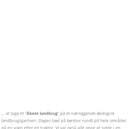
… at tage til “
Åbent landbrug
” på et nærliggende økologisk
landbrug/gartneri. Dagen bød på køretur rundt på hele området
på en vogn efter en traktor. Vi var også alle oppe at sidde i en