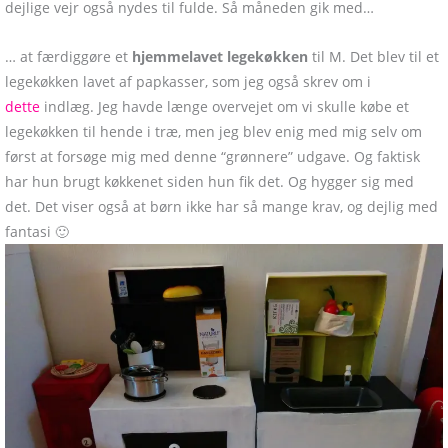
dejlige vejr også nydes til fulde. Så måneden gik med…
… at færdiggøre et
hjemmelavet legekøkken
til M. Det blev til et
legekøkken lavet af papkasser, som jeg også skrev om i
dette
indlæg. Jeg havde længe overvejet om vi skulle købe et
legekøkken til hende i træ, men jeg blev enig med mig selv om
først at forsøge mig med denne “grønnere” udgave. Og faktisk
har hun brugt køkkenet siden hun fik det. Og hygger sig med
det. Det viser også at børn ikke har så mange krav, og dejlig med
fantasi 🙂