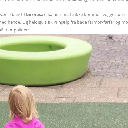
værre blev til
børnesår
. Så hun måtte ikke komme i vuggestuen før
med hende. Og heldigvis fik vi hjælp fra både farmor/farfar og mo
på trampoliner: