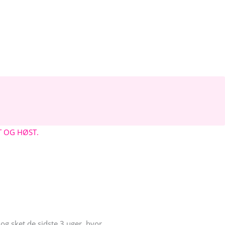
T OG HØST.
dog sket de sidste 3 uger, hvor…