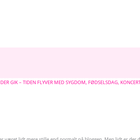
) DER GIK – TIDEN FLYVER MED SYGDOM, FØDSELSDAG, KONCER
har været lidt mere stille end normalt på bloggen. Men lidt er der 