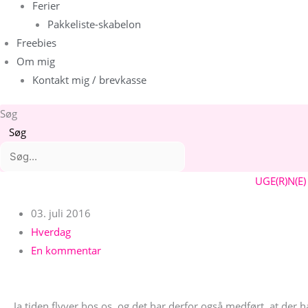
Ferier
Pakkeliste-skabelon
Freebies
Om mig
Kontakt mig / brevkasse
Søg
Søg
Arkiver
Kategorier
UGE(R)N(E
03. juli 2016
Hverdag
En kommentar
Ja tiden flyver hos os, og det har derfor også medført, at der 