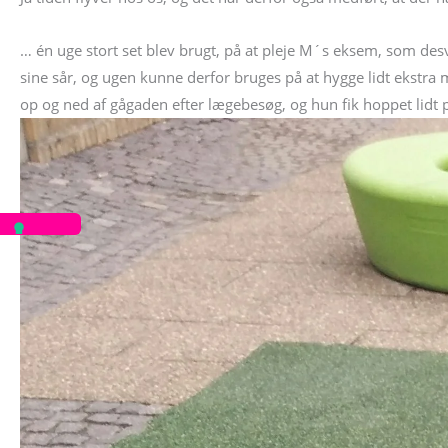
… én uge stort set blev brugt, på at pleje M´s eksem, som des
sine sår, og ugen kunne derfor bruges på at hygge lidt ekstra 
op og ned af gågaden efter lægebesøg, og hun fik hoppet lidt 